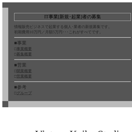
IT事業[新規･起業]者の募集
情報販売ビジネスで起業する個人･業者の新規募集です。
初期費用10万円／月額5万円･･･これがすべてです。
■事業
□
事業概要
□
募集概要
■営業
□
開業概要
□
営業概要
■参考
□
グループ